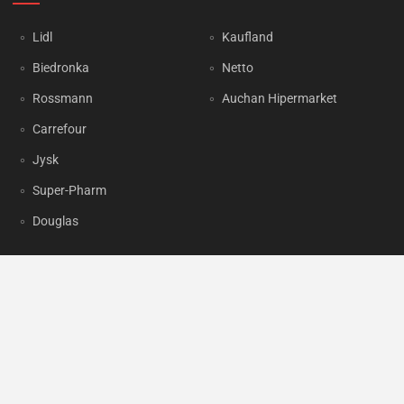
Lidl
Kaufland
Biedronka
Netto
Rossmann
Auchan Hipermarket
Carrefour
Jysk
Super-Pharm
Douglas
OKAZJUM.PL
Kontakt
Reklama
Prywatność
Korzystanie z portalu oznacza akceptację
Regulaminu
oraz
Polityki
prywatności
.
Ustawienia preferencji
.
Copyright by
INTERIA.PL
1999-2026. Wszystkie prawa zastrzeżone.