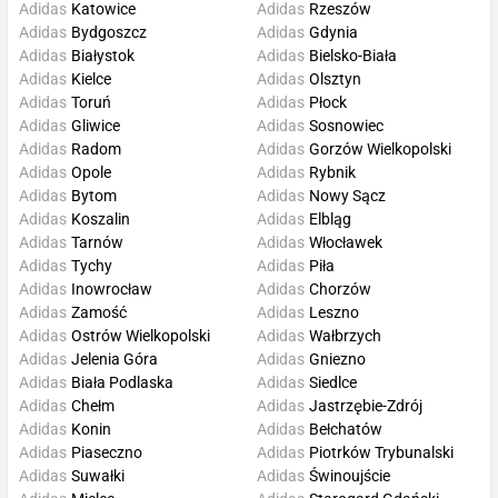
Adidas
Katowice
Adidas
Rzeszów
Adidas
Bydgoszcz
Adidas
Gdynia
Adidas
Białystok
Adidas
Bielsko-Biała
Adidas
Kielce
Adidas
Olsztyn
Adidas
Toruń
Adidas
Płock
Adidas
Gliwice
Adidas
Sosnowiec
Adidas
Radom
Adidas
Gorzów Wielkopolski
Adidas
Opole
Adidas
Rybnik
Adidas
Bytom
Adidas
Nowy Sącz
Adidas
Koszalin
Adidas
Elbląg
Adidas
Tarnów
Adidas
Włocławek
Adidas
Tychy
Adidas
Piła
Adidas
Inowrocław
Adidas
Chorzów
Adidas
Zamość
Adidas
Leszno
Adidas
Ostrów Wielkopolski
Adidas
Wałbrzych
Adidas
Jelenia Góra
Adidas
Gniezno
Adidas
Biała Podlaska
Adidas
Siedlce
Adidas
Chełm
Adidas
Jastrzębie-Zdrój
Adidas
Konin
Adidas
Bełchatów
Adidas
Piaseczno
Adidas
Piotrków Trybunalski
Adidas
Suwałki
Adidas
Świnoujście