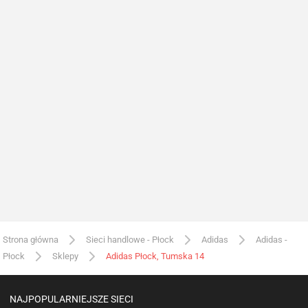
Strona główna
Sieci handlowe - Płock
Adidas
Adidas -
Płock
Sklepy
Adidas Płock, Tumska 14
NAJPOPULARNIEJSZE SIECI