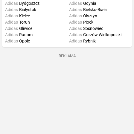
Adidas
Bydgoszcz
Adidas
Gdynia
Adidas
Białystok
Adidas
Bielsko-Biała
Adidas
Kielce
Adidas
Olsztyn
Adidas
Toruń
Adidas
Płock
Adidas
Gliwice
Adidas
Sosnowiec
Adidas
Radom
Adidas
Gorzów Wielkopolski
Adidas
Opole
Adidas
Rybnik
REKLAMA