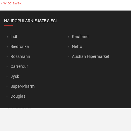
- Włocławek
NAJPOPULARNIEJSZE SIECI
Lidl
Kaufland
Biedronka
Netto
Rossmann
Auchan Hipermarket
Carrefour
Jysk
Super-Pharm
Douglas
OKAZJUM.PL
Kontakt
Reklama
Prywatność