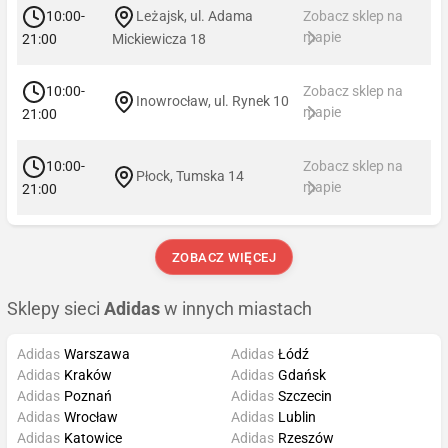
10:00-
Leżajsk, ul. Adama
Zobacz sklep na
mapie
21:00
Mickiewicza 18
10:00-
Zobacz sklep na
Inowrocław, ul. Rynek 10
mapie
21:00
10:00-
Zobacz sklep na
Płock, Tumska 14
mapie
21:00
ZOBACZ WIĘCEJ
Sklepy sieci
Adidas
w innych miastach
Adidas
Warszawa
Adidas
Łódź
Adidas
Kraków
Adidas
Gdańsk
Adidas
Poznań
Adidas
Szczecin
Adidas
Wrocław
Adidas
Lublin
Adidas
Katowice
Adidas
Rzeszów