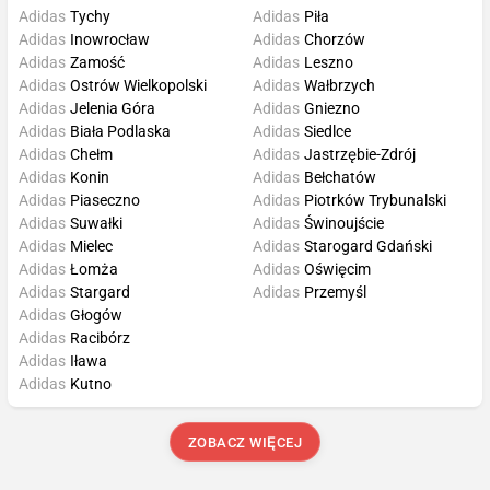
Adidas
Tychy
Adidas
Piła
Adidas
Inowrocław
Adidas
Chorzów
Adidas
Zamość
Adidas
Leszno
Adidas
Ostrów Wielkopolski
Adidas
Wałbrzych
Adidas
Jelenia Góra
Adidas
Gniezno
Adidas
Biała Podlaska
Adidas
Siedlce
Adidas
Chełm
Adidas
Jastrzębie-Zdrój
Adidas
Konin
Adidas
Bełchatów
Adidas
Piaseczno
Adidas
Piotrków Trybunalski
Adidas
Suwałki
Adidas
Świnoujście
Adidas
Mielec
Adidas
Starogard Gdański
Adidas
Łomża
Adidas
Oświęcim
Adidas
Stargard
Adidas
Przemyśl
Adidas
Głogów
Adidas
Racibórz
Adidas
Iława
Adidas
Kutno
ZOBACZ WIĘCEJ