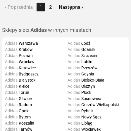
‹ Poprzednia
1
2
Następna ›
Sklepy sieci
Adidas
w innych miastach
Adidas
Warszawa
Adidas
Łódź
Adidas
Kraków
Adidas
Gdańsk
Adidas
Poznań
Adidas
Szczecin
Adidas
Wrocław
Adidas
Lublin
Adidas
Katowice
Adidas
Rzeszów
Adidas
Bydgoszcz
Adidas
Gdynia
Adidas
Białystok
Adidas
Bielsko-Biała
Adidas
Kielce
Adidas
Olsztyn
Adidas
Toruń
Adidas
Płock
Adidas
Gliwice
Adidas
Sosnowiec
Adidas
Radom
Adidas
Gorzów Wielkopolski
Adidas
Opole
Adidas
Rybnik
Adidas
Bytom
Adidas
Nowy Sącz
Adidas
Koszalin
Adidas
Elbląg
Adidas
Tarnów
Adidas
Włocławek