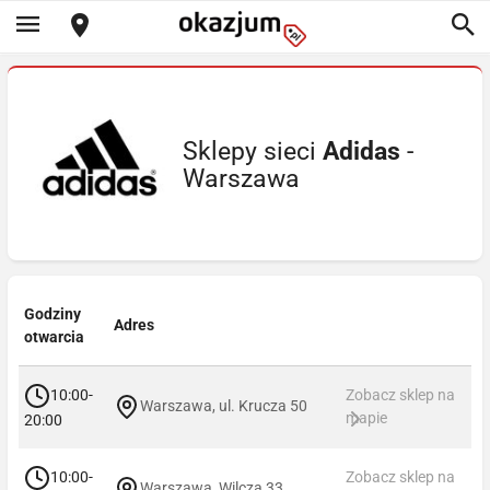
Sklepy sieci
Adidas
-
Warszawa
Godziny
Adres
otwarcia
10:00-
Zobacz sklep na
Warszawa, ul. Krucza 50
mapie
20:00
10:00-
Zobacz sklep na
Warszawa, Wilcza 33