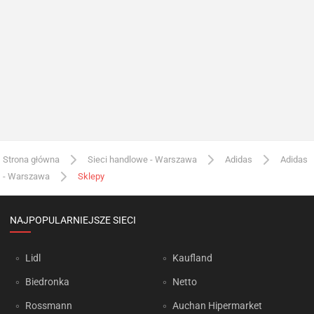
Strona główna
Sieci handlowe - Warszawa
Adidas
Adidas
- Warszawa
Sklepy
NAJPOPULARNIEJSZE SIECI
Lidl
Kaufland
Biedronka
Netto
Rossmann
Auchan Hipermarket