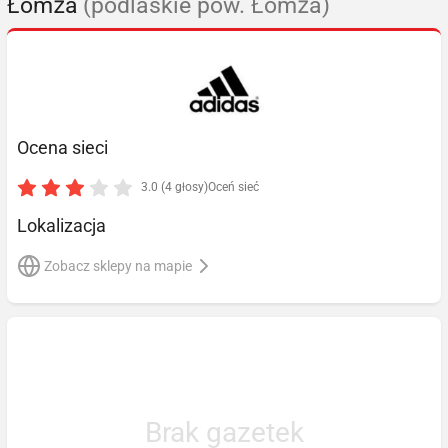
Łomża
(podlaskie pow. Łomża)
Ocena sieci
3.0 (4 głosy)
Oceń sieć
Lokalizacja
Zobacz sklepy na mapie
Brak gazetek