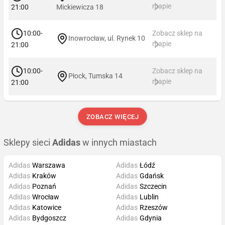
mapie
21:00
Mickiewicza 18
10:00-
Zobacz sklep na
Inowrocław, ul. Rynek 10
mapie
21:00
10:00-
Zobacz sklep na
Płock, Tumska 14
mapie
21:00
ZOBACZ WIĘCEJ
Sklepy sieci
Adidas
w innych miastach
Adidas
Warszawa
Adidas
Łódź
Adidas
Kraków
Adidas
Gdańsk
Adidas
Poznań
Adidas
Szczecin
Adidas
Wrocław
Adidas
Lublin
Adidas
Katowice
Adidas
Rzeszów
Adidas
Bydgoszcz
Adidas
Gdynia