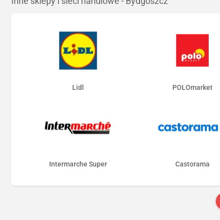
Inne sklepy i sieci handlowe - Bydgoszcz
Lidl
POLOmarket
Intermarche Super
Castorama