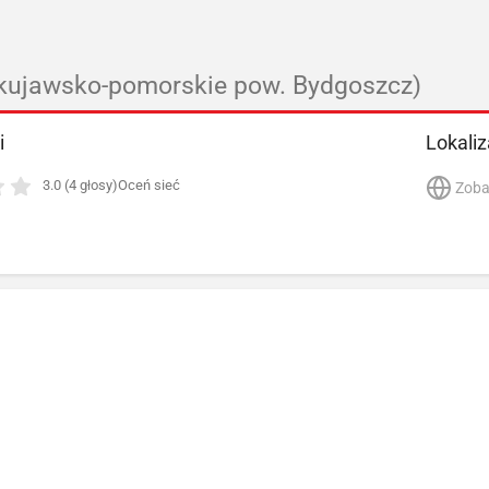
kujawsko-pomorskie pow. Bydgoszcz)
i
Lokaliz
3.0 (4 głosy)
Oceń sieć
Zoba