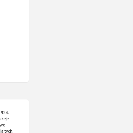
1924.
ukcje
two
la tych,