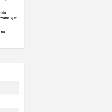
ielu
towane są w
b na