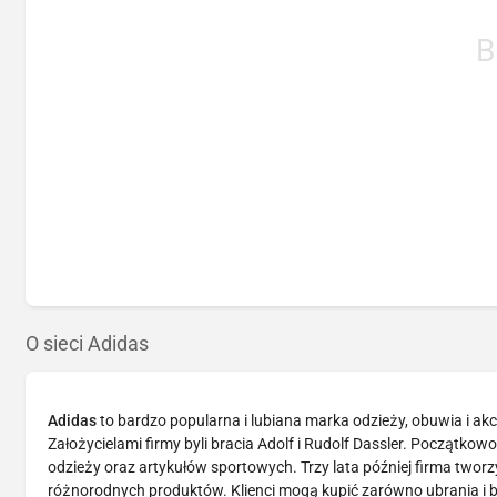
B
O sieci Adidas
Adidas
to bardzo popularna i lubiana marka odzieży, obuwia i ak
Założycielami firmy byli bracia Adolf i Rudolf Dassler. Początk
odzieży oraz artykułów sportowych. Trzy lata później firma tworz
różnorodnych produktów. Klienci mogą kupić zarówno ubrania i bu