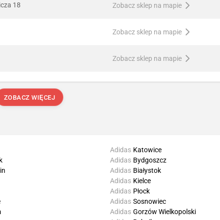
icza 18
Zobacz sklep na mapie
Zobacz sklep na mapie
Zobacz sklep na mapie
ZOBACZ WIĘCEJ
Adidas
Katowice
k
Adidas
Bydgoszcz
in
Adidas
Białystok
Adidas
Kielce
Adidas
Płock
e
Adidas
Sosnowiec
m
Adidas
Gorzów Wielkopolski