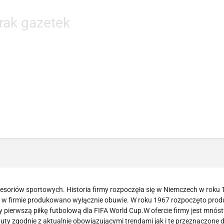
rak gazetek
cesoriów sportowych. Historia firmy rozpoczęła się w Niemczech w roku 
owo w firmie produkowano wyłącznie obuwie. W roku 1967 rozpoczęto prod
y pierwszą piłkę futbolową dla FIFA World Cup.W ofercie firmy jest mnós
ty zgodnie z aktualnie obowiązującymi trendami jak i te przeznaczone d