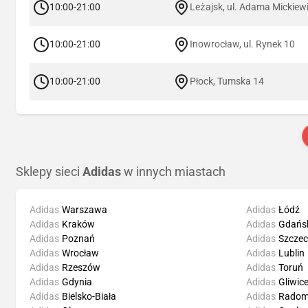
10:00-21:00
Leżajsk, ul. Adama Mickiew
10:00-21:00
Inowrocław, ul. Rynek 10
10:00-21:00
Płock, Tumska 14
Sklepy sieci
Adidas
w innych miastach
Adidas
Warszawa
Adidas
Łódź
Adidas
Kraków
Adidas
Gdańs
Adidas
Poznań
Adidas
Szczec
Adidas
Wrocław
Adidas
Lublin
Adidas
Rzeszów
Adidas
Toruń
Adidas
Gdynia
Adidas
Gliwic
Adidas
Bielsko-Biała
Adidas
Rado