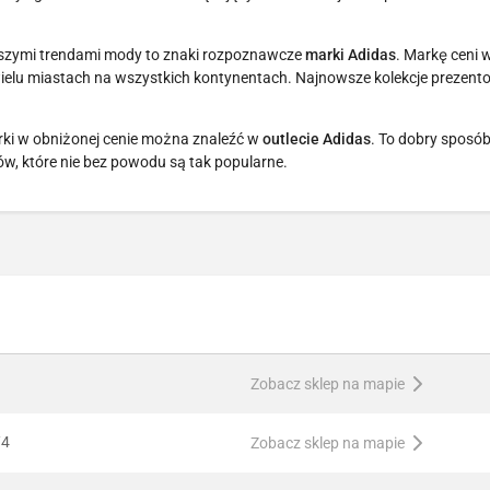
szymi trendami mody to znaki rozpoznawcze
marki Adidas
. Markę ceni w
wielu miastach na wszystkich kontynentach. Najnowsze kolekcje prezen
rki w obniżonej cenie można znaleźć w
outlecie Adidas
. To dobry sposó
, które nie bez powodu są tak popularne.
Zobacz sklep na mapie
/4
Zobacz sklep na mapie