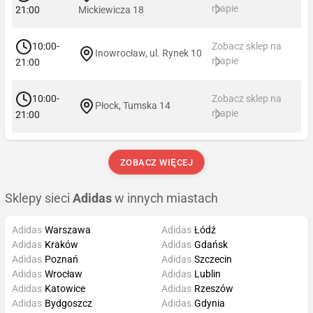
mapie
21:00
Mickiewicza 18
10:00-
Zobacz sklep na
Inowrocław, ul. Rynek 10
mapie
21:00
10:00-
Zobacz sklep na
Płock, Tumska 14
mapie
21:00
ZOBACZ WIĘCEJ
Sklepy sieci
Adidas
w innych miastach
Adidas
Warszawa
Adidas
Łódź
Adidas
Kraków
Adidas
Gdańsk
Adidas
Poznań
Adidas
Szczecin
Adidas
Wrocław
Adidas
Lublin
Adidas
Katowice
Adidas
Rzeszów
Adidas
Bydgoszcz
Adidas
Gdynia