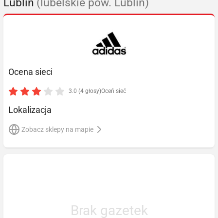
Lublin
(lubelskie pow. Lublin)
Ocena sieci
3.0 (4 głosy)
Oceń sieć
Lokalizacja
Zobacz sklepy na mapie
Brak gazetek