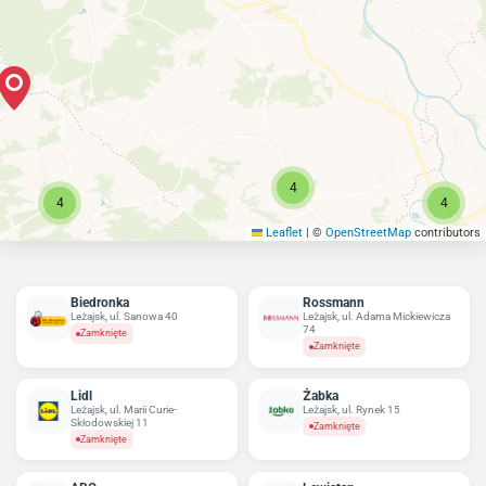
4
4
4
Leaflet
|
©
OpenStreetMap
contributors
Biedronka
Rossmann
Leżajsk, ul. Sanowa 40
Leżajsk, ul. Adama Mickiewicza
74
Zamknięte
Zamknięte
Lidl
Żabka
Leżajsk, ul. Marii Curie-
Leżajsk, ul. Rynek 15
Skłodowskiej 11
Zamknięte
Zamknięte