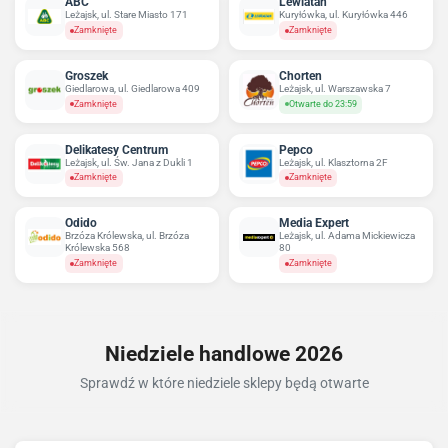
ABC
Lewiatan
Leżajsk, ul. Stare Miasto 171
Kuryłówka, ul. Kuryłówka 446
Zamknięte
Zamknięte
Groszek
Chorten
Giedlarowa, ul. Giedlarowa 409
Leżajsk, ul. Warszawska 7
Zamknięte
Otwarte do 23:59
Delikatesy Centrum
Pepco
Leżajsk, ul. Św. Jana z Dukli 1
Leżajsk, ul. Klasztorna 2F
Zamknięte
Zamknięte
Odido
Media Expert
Brzóza Królewska, ul. Brzóza
Leżajsk, ul. Adama Mickiewicza
Królewska 568
80
Zamknięte
Zamknięte
Niedziele handlowe 2026
Sprawdź w które niedziele sklepy będą otwarte