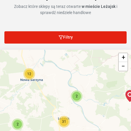
Zobacz które sklepy są teraz otwarte
w mieście Leżajsk
i
sprawdź niedziele handlowe
Filtry
+
−
12
2
31
2