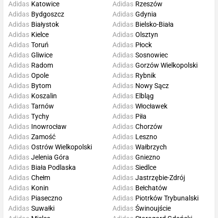
Adidas
Katowice
Adidas
Rzeszów
Adidas
Bydgoszcz
Adidas
Gdynia
Adidas
Białystok
Adidas
Bielsko-Biała
Adidas
Kielce
Adidas
Olsztyn
Adidas
Toruń
Adidas
Płock
Adidas
Gliwice
Adidas
Sosnowiec
Adidas
Radom
Adidas
Gorzów Wielkopolski
Adidas
Opole
Adidas
Rybnik
Adidas
Bytom
Adidas
Nowy Sącz
Adidas
Koszalin
Adidas
Elbląg
Adidas
Tarnów
Adidas
Włocławek
Adidas
Tychy
Adidas
Piła
Adidas
Inowrocław
Adidas
Chorzów
Adidas
Zamość
Adidas
Leszno
Adidas
Ostrów Wielkopolski
Adidas
Wałbrzych
Adidas
Jelenia Góra
Adidas
Gniezno
Adidas
Biała Podlaska
Adidas
Siedlce
Adidas
Chełm
Adidas
Jastrzębie-Zdrój
Adidas
Konin
Adidas
Bełchatów
Adidas
Piaseczno
Adidas
Piotrków Trybunalski
Adidas
Suwałki
Adidas
Świnoujście