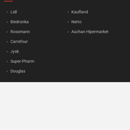
Lidl
Kaufland
Biedronka
Netto
Rossmann
Auchan Hipermarket
Carrefour
Jysk
Super-Pharm
Douglas
OKAZJUM.PL
Kontakt
Reklama
Prywatność
Korzystanie z portalu oznacza akceptację
Regulaminu
oraz
Polityki
prywatności
.
Ustawienia preferencji
.
Copyright by
INTERIA.PL
1999-2026. Wszystkie prawa zastrzeżone.