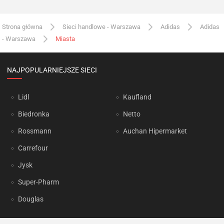
Strona główna
Sieci handlowe - Warszawa
Adidas
Adidas
- Warszawa
Miasta
NAJPOPULARNIEJSZE SIECI
Lidl
Kaufland
Biedronka
Netto
Rossmann
Auchan Hipermarket
Carrefour
Jysk
Super-Pharm
Douglas
OKAZJUM.PL