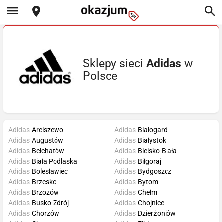
Sklepy sieci
Adidas
w
Polsce
Adidas
Arciszewo
Adidas
Białogard
Adidas
Augustów
Adidas
Białystok
Adidas
Bełchatów
Adidas
Bielsko-Biała
Adidas
Biała Podlaska
Adidas
Biłgoraj
Adidas
Bolesławiec
Adidas
Bydgoszcz
Adidas
Brzesko
Adidas
Bytom
Adidas
Brzozów
Adidas
Chełm
Adidas
Busko-Zdrój
Adidas
Chojnice
Adidas
Chorzów
Adidas
Dzierżoniów