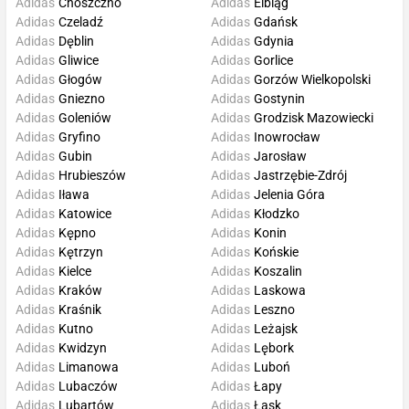
Adidas
Choszczno
Adidas
Elbląg
Adidas
Czeladź
Adidas
Gdańsk
Adidas
Dęblin
Adidas
Gdynia
Adidas
Gliwice
Adidas
Gorlice
Adidas
Głogów
Adidas
Gorzów Wielkopolski
Adidas
Gniezno
Adidas
Gostynin
Adidas
Goleniów
Adidas
Grodzisk Mazowiecki
Adidas
Gryfino
Adidas
Inowrocław
Adidas
Gubin
Adidas
Jarosław
Adidas
Hrubieszów
Adidas
Jastrzębie-Zdrój
Adidas
Iława
Adidas
Jelenia Góra
Adidas
Katowice
Adidas
Kłodzko
Adidas
Kępno
Adidas
Konin
Adidas
Kętrzyn
Adidas
Końskie
Adidas
Kielce
Adidas
Koszalin
Adidas
Kraków
Adidas
Laskowa
Adidas
Kraśnik
Adidas
Leszno
Adidas
Kutno
Adidas
Leżajsk
Adidas
Kwidzyn
Adidas
Lębork
Adidas
Limanowa
Adidas
Luboń
Adidas
Lubaczów
Adidas
Łapy
Adidas
Lubartów
Adidas
Łask