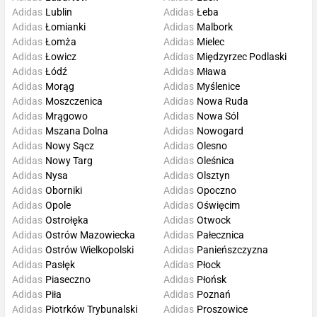
Adidas
Lublin
Adidas
Łeba
Adidas
Łomianki
Adidas
Malbork
Adidas
Łomża
Adidas
Mielec
Adidas
Łowicz
Adidas
Międzyrzec Podlaski
Adidas
Łódź
Adidas
Mława
Adidas
Morąg
Adidas
Myślenice
Adidas
Moszczenica
Adidas
Nowa Ruda
Adidas
Mrągowo
Adidas
Nowa Sól
Adidas
Mszana Dolna
Adidas
Nowogard
Adidas
Nowy Sącz
Adidas
Olesno
Adidas
Nowy Targ
Adidas
Oleśnica
Adidas
Nysa
Adidas
Olsztyn
Adidas
Oborniki
Adidas
Opoczno
Adidas
Opole
Adidas
Oświęcim
Adidas
Ostrołęka
Adidas
Otwock
Adidas
Ostrów Mazowiecka
Adidas
Pałecznica
Adidas
Ostrów Wielkopolski
Adidas
Panieńszczyzna
Adidas
Pasłęk
Adidas
Płock
Adidas
Piaseczno
Adidas
Płońsk
Adidas
Piła
Adidas
Poznań
Adidas
Piotrków Trybunalski
Adidas
Proszowice