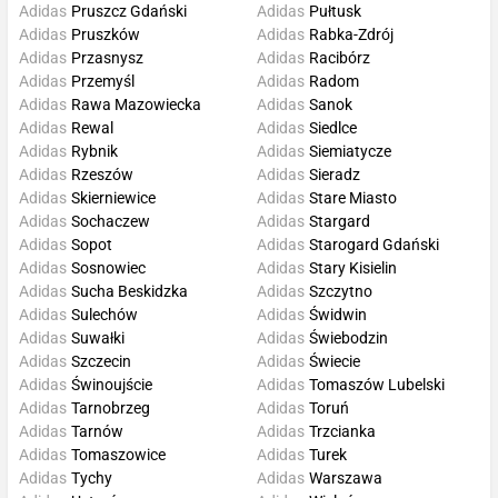
Adidas
Pruszcz Gdański
Adidas
Pułtusk
Adidas
Pruszków
Adidas
Rabka-Zdrój
Adidas
Przasnysz
Adidas
Racibórz
Adidas
Przemyśl
Adidas
Radom
Adidas
Rawa Mazowiecka
Adidas
Sanok
Adidas
Rewal
Adidas
Siedlce
Adidas
Rybnik
Adidas
Siemiatycze
Adidas
Rzeszów
Adidas
Sieradz
Adidas
Skierniewice
Adidas
Stare Miasto
Adidas
Sochaczew
Adidas
Stargard
Adidas
Sopot
Adidas
Starogard Gdański
Adidas
Sosnowiec
Adidas
Stary Kisielin
Adidas
Sucha Beskidzka
Adidas
Szczytno
Adidas
Sulechów
Adidas
Świdwin
Adidas
Suwałki
Adidas
Świebodzin
Adidas
Szczecin
Adidas
Świecie
Adidas
Świnoujście
Adidas
Tomaszów Lubelski
Adidas
Tarnobrzeg
Adidas
Toruń
Adidas
Tarnów
Adidas
Trzcianka
Adidas
Tomaszowice
Adidas
Turek
Adidas
Tychy
Adidas
Warszawa