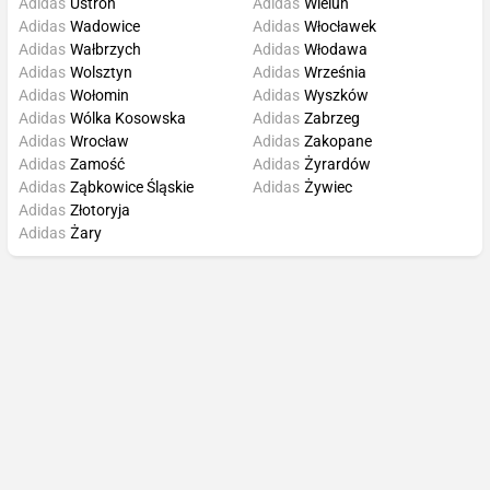
Adidas
Ustroń
Adidas
Wieluń
Adidas
Wadowice
Adidas
Włocławek
Adidas
Wałbrzych
Adidas
Włodawa
Adidas
Wolsztyn
Adidas
Września
Adidas
Wołomin
Adidas
Wyszków
Adidas
Wólka Kosowska
Adidas
Zabrzeg
Adidas
Wrocław
Adidas
Zakopane
Adidas
Zamość
Adidas
Żyrardów
Adidas
Ząbkowice Śląskie
Adidas
Żywiec
Adidas
Złotoryja
Adidas
Żary