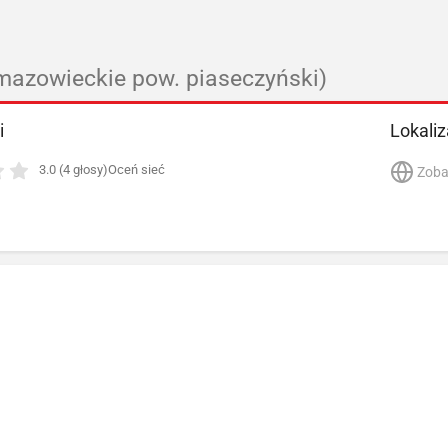
mazowieckie pow. piaseczyński)
i
Lokaliz
3.0 (4 głosy)
Oceń sieć
Zoba