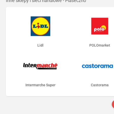
Inne sklepy i sieci handlowe - Piaseczno
Lidl
POLOmarket
Intermarche Super
Castorama