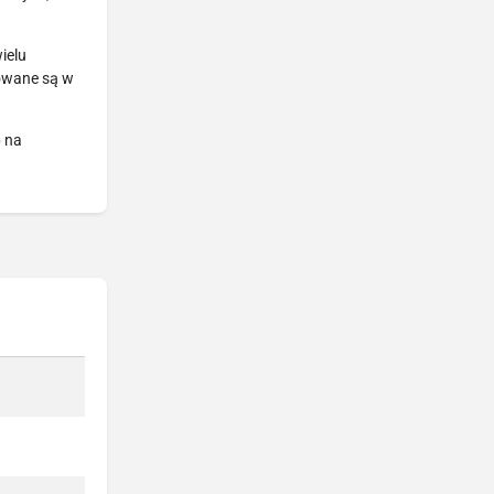
ielu
towane są w
b na