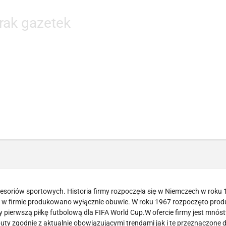
rak gazetek
cesoriów sportowych. Historia firmy rozpoczęła się w Niemczech w roku 
owo w firmie produkowano wyłącznie obuwie. W roku 1967 rozpoczęto prod
y pierwszą piłkę futbolową dla FIFA World Cup.W ofercie firmy jest mnós
ty zgodnie z aktualnie obowiązującymi trendami jak i te przeznaczone d