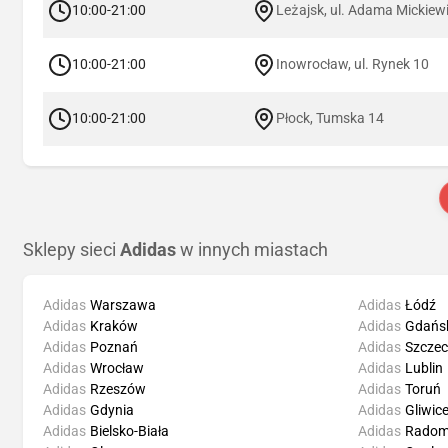
10:00-21:00
Leżajsk, ul. Adama Mickiew
10:00-21:00
Inowrocław, ul. Rynek 10
10:00-21:00
Płock, Tumska 14
Sklepy sieci
Adidas
w innych miastach
Adidas
Warszawa
Adidas
Łódź
Adidas
Kraków
Adidas
Gdańs
Adidas
Poznań
Adidas
Szczec
Adidas
Wrocław
Adidas
Lublin
Adidas
Rzeszów
Adidas
Toruń
Adidas
Gdynia
Adidas
Gliwic
Adidas
Bielsko-Biała
Adidas
Rado