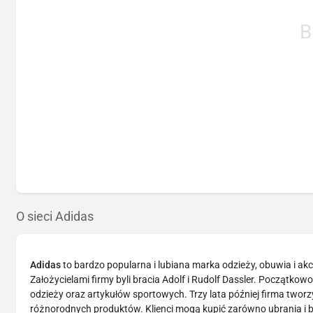
B
O sieci Adidas
Adidas
to bardzo popularna i lubiana marka odzieży, obuwia i ak
Założycielami firmy byli bracia Adolf i Rudolf Dassler. Początk
odzieży oraz artykułów sportowych. Trzy lata później firma tworz
różnorodnych produktów. Klienci mogą kupić zarówno ubrania i bu