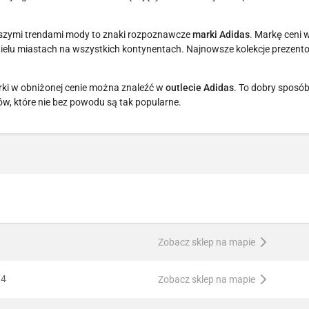
szymi trendami mody to znaki rozpoznawcze
marki Adidas
. Markę ceni w
wielu miastach na wszystkich kontynentach. Najnowsze kolekcje prezen
rki w obniżonej cenie można znaleźć w
outlecie Adidas
. To dobry sposó
, które nie bez powodu są tak popularne.
Zobacz sklep na mapie
/4
Zobacz sklep na mapie