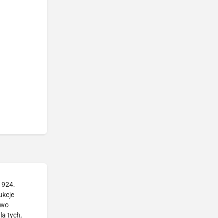
1924.
ukcje
two
la tych,