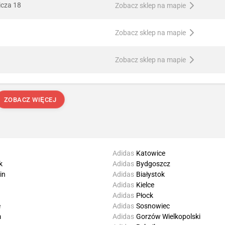
icza 18
Zobacz sklep na mapie
Zobacz sklep na mapie
Zobacz sklep na mapie
ZOBACZ WIĘCEJ
Adidas
Katowice
k
Adidas
Bydgoszcz
in
Adidas
Białystok
Adidas
Kielce
Adidas
Płock
e
Adidas
Sosnowiec
m
Adidas
Gorzów Wielkopolski