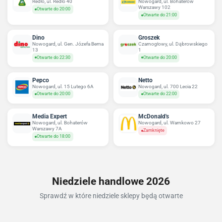
Redło, ul. Redło 40
Nowogard, ul. Bohaterów
Warszawy 102
Otwarte do 20:00
Otwarte do 21:00
Dino
Groszek
Nowogard, ul. Gen. Józefa Bema
Czarnogłowy, ul. Dąbrowskiego
13
1
Otwarte do 22:30
Otwarte do 20:00
Pepco
Netto
Nowogard, ul. 15 Lutego 6A
Nowogard, ul. 700 Lecia 22
Otwarte do 20:00
Otwarte do 22:00
Media Expert
McDonald's
Nowogard, ul. Bohaterów
Nowogard, ul. Warnkowo 27
Warszawy 7A
Zamknięte
Otwarte do 18:00
Niedziele handlowe 2026
Sprawdź w które niedziele sklepy będą otwarte