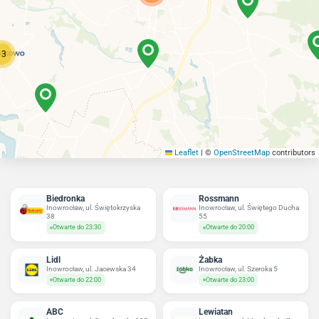
13
Leaflet
|
©
OpenStreetMap
contributors
Biedronka
Rossmann
Inowrocław, ul. Świętokrzyska
Inowrocław, ul. Świętego Ducha
38
55
Otwarte do 23:30
Otwarte do 20:00
Lidl
Żabka
Inowrocław, ul. Jacewska 34
Inowrocław, ul. Szeroka 5
Otwarte do 22:00
Otwarte do 23:00
ABC
Lewiatan