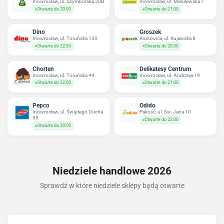
Inowrocław, ul. Szymborska 20B
Inowrocław, ul. Marulewska 7
Otwarte do 20:00
Otwarte do 21:00
Dino
Groszek
Inowrocław, ul. Toruńska 130
Kruszwica, ul. Kujawska 8
Otwarte do 22:30
Otwarte do 20:00
Chorten
Delikatesy Centrum
Inowrocław, ul. Toruńska 44
Inowrocław, ul. Andrzeja 19
Otwarte do 22:00
Otwarte do 21:00
Pepco
Odido
Inowrocław, ul. Świętego Ducha
Pakość, ul. Św. Jana 10
55
Otwarte do 22:00
Otwarte do 20:00
Niedziele handlowe 2026
Sprawdź w które niedziele sklepy będą otwarte