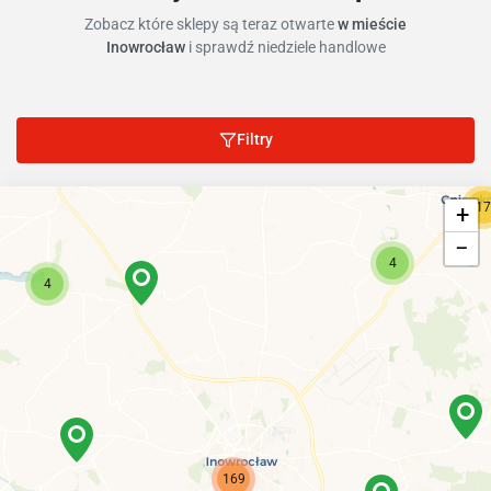
Zobacz które sklepy są teraz otwarte
w mieście
Inowrocław
i sprawdź niedziele handlowe
Filtry
17
+
−
4
4
169