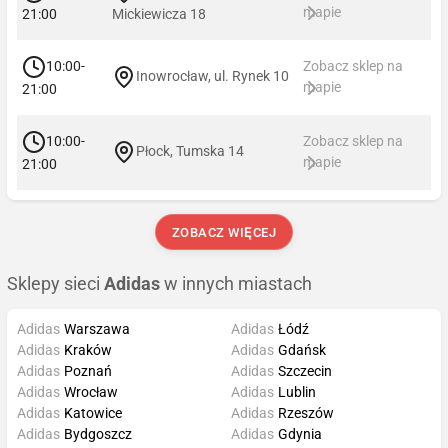
mapie
21:00
Mickiewicza 18
10:00-
Zobacz sklep na
Inowrocław, ul. Rynek 10
mapie
21:00
10:00-
Zobacz sklep na
Płock, Tumska 14
mapie
21:00
ZOBACZ WIĘCEJ
Sklepy sieci
Adidas
w innych miastach
Adidas
Warszawa
Adidas
Łódź
Adidas
Kraków
Adidas
Gdańsk
Adidas
Poznań
Adidas
Szczecin
Adidas
Wrocław
Adidas
Lublin
Adidas
Katowice
Adidas
Rzeszów
Adidas
Bydgoszcz
Adidas
Gdynia