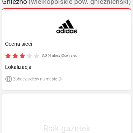
Gniezno
(wielkopolskie pow. gnieźnieński)
Ocena sieci
3.0 (4 głosy)
Oceń sieć
Lokalizacja
Zobacz sklepy na mapie
Brak gazetek