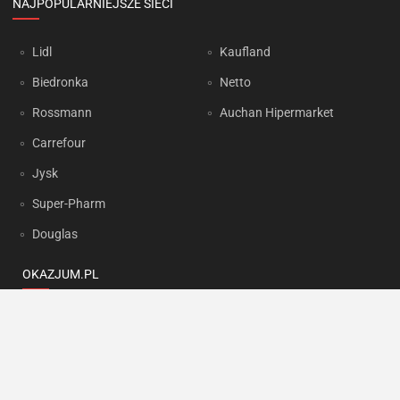
NAJPOPULARNIEJSZE SIECI
Lidl
Kaufland
Biedronka
Netto
Rossmann
Auchan Hipermarket
Carrefour
Jysk
Super-Pharm
Douglas
OKAZJUM.PL
Kontakt
Reklama
Prywatność
Korzystanie z portalu oznacza akceptację
Regulaminu
oraz
Polityki
prywatności
.
Ustawienia preferencji
.