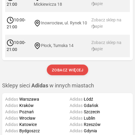
mapie
21:00
Mickiewicza 18
10:00-
Zobacz sklep na
Inowrocław, ul. Rynek 10
mapie
21:00
10:00-
Zobacz sklep na
Płock, Tumska 14
mapie
21:00
ZOBACZ WIĘCEJ
Sklepy sieci
Adidas
w innych miastach
Adidas
Warszawa
Adidas
Łódź
Adidas
Kraków
Adidas
Gdańsk
Adidas
Poznań
Adidas
Szczecin
Adidas
Wrocław
Adidas
Lublin
Adidas
Katowice
Adidas
Rzeszów
Adidas
Bydgoszcz
Adidas
Gdynia