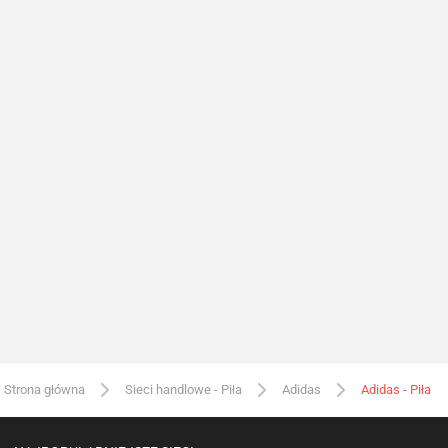
Strona główna
Sieci handlowe - Piła
Adidas
Adidas - Piła