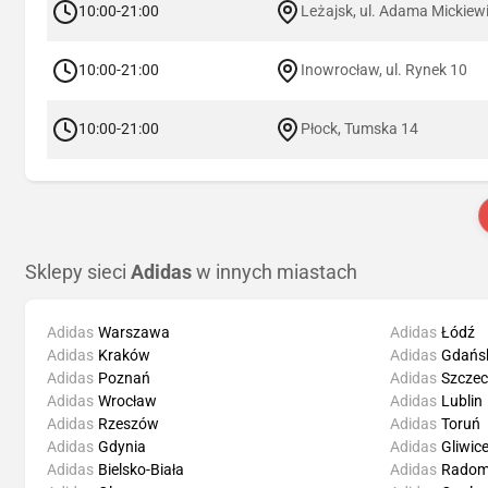
10:00-21:00
Leżajsk, ul. Adama Mickiew
10:00-21:00
Inowrocław, ul. Rynek 10
10:00-21:00
Płock, Tumska 14
Sklepy sieci
Adidas
w innych miastach
Adidas
Warszawa
Adidas
Łódź
Adidas
Kraków
Adidas
Gdańs
Adidas
Poznań
Adidas
Szczec
Adidas
Wrocław
Adidas
Lublin
Adidas
Rzeszów
Adidas
Toruń
Adidas
Gdynia
Adidas
Gliwic
Adidas
Bielsko-Biała
Adidas
Rado