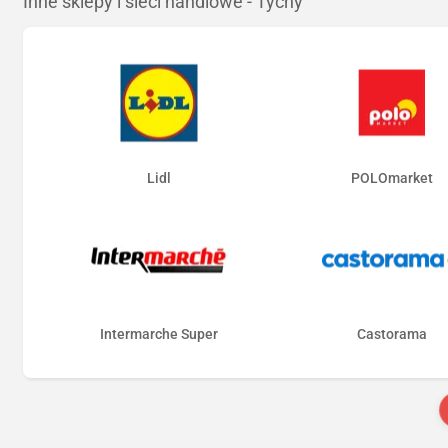
Inne sklepy i sieci handlowe - Tychy
Lidl
POLOmarket
Intermarche Super
Castorama