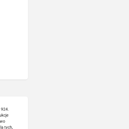
1924.
ukcje
two
la tych,