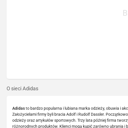
B
O sieci Adidas
Adidas
to bardzo popularna i lubiana marka odzieży, obuwia i ak
Założycielami firmy byli bracia Adolf i Rudolf Dassler. Początk
odzieży oraz artykułów sportowych. Trzy lata później firma tworz
różnorodnych produktów. Klienci mogą kupić zarówno ubrania i bu