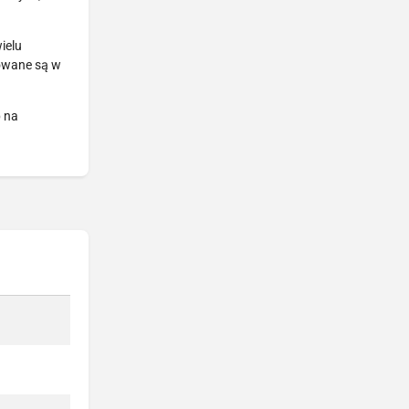
ielu
towane są w
b na