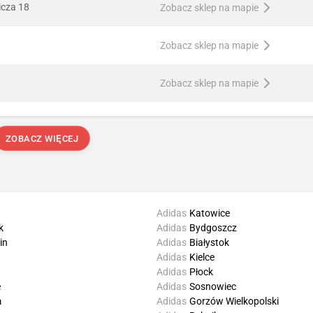
icza 18
Zobacz sklep na mapie
Zobacz sklep na mapie
Zobacz sklep na mapie
ZOBACZ WIĘCEJ
Adidas
Katowice
k
Adidas
Bydgoszcz
in
Adidas
Białystok
Adidas
Kielce
Adidas
Płock
e
Adidas
Sosnowiec
m
Adidas
Gorzów Wielkopolski