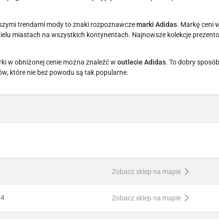
szymi trendami mody to znaki rozpoznawcze
marki Adidas
. Markę ceni w
wielu miastach na wszystkich kontynentach. Najnowsze kolekcje prezen
rki w obniżonej cenie można znaleźć w
outlecie Adidas
. To dobry sposó
, które nie bez powodu są tak popularne.
Zobacz sklep na mapie
/4
Zobacz sklep na mapie