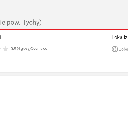
ie pow. Tychy)
i
Lokaliz
3.0 (4 głosy)
Oceń sieć
Zoba