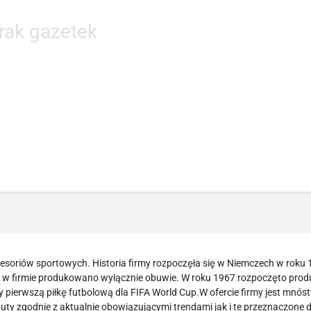
rak gazetek
cesoriów sportowych. Historia firmy rozpoczęła się w Niemczech w roku 
owo w firmie produkowano wyłącznie obuwie. W roku 1967 rozpoczęto prod
y pierwszą piłkę futbolową dla FIFA World Cup.W ofercie firmy jest mnós
ty zgodnie z aktualnie obowiązującymi trendami jak i te przeznaczone d