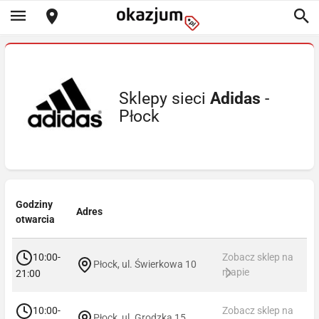
Sklepy sieci
Adidas
-
Płock
Godziny
Adres
otwarcia
10:00-
Zobacz sklep na
Płock, ul. Świerkowa 10
mapie
21:00
10:00-
Zobacz sklep na
Płock, ul. Grodzka 15