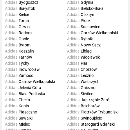
Adidas
Bydgoszcz
Adidas
Gdynia
Adidas
Białystok
Adidas
Bielsko-Biała
Adidas
Kielce
Adidas
Olsztyn
Adidas
Toruń
Adidas
Płock
Adidas
Gliwice
Adidas
Sosnowiec
Adidas
Radom
Adidas
Gorzów Wielkopolski
Adidas
Opole
Adidas
Rybnik
Adidas
Bytom
Adidas
Nowy Sącz
Adidas
Koszalin
Adidas
Elbląg
Adidas
Tarnów
Adidas
Włocławek
Adidas
Tychy
Adidas
Piła
Adidas
Inowrocław
Adidas
Chorzów
Adidas
Zamość
Adidas
Leszno
Adidas
Ostrów Wielkopolski
Adidas
Wałbrzych
Adidas
Jelenia Góra
Adidas
Gniezno
Adidas
Biała Podlaska
Adidas
Siedlce
Adidas
Chełm
Adidas
Jastrzębie-Zdrój
Adidas
Konin
Adidas
Bełchatów
Adidas
Piaseczno
Adidas
Piotrków Trybunalski
Adidas
Suwałki
Adidas
Świnoujście
Adidas
Mielec
Adidas
Starogard Gdański