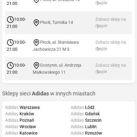
mapie
21:00
10:00-
Zobacz sklep na
Płock, Tumska 14
mapie
21:00
10:00-
Płock, al. Stanisława
Zobacz sklep na
mapie
21:00
Jachowicza 21 M 3
10:00-
Gostynin, ul. Andrzeja
Zobacz sklep na
mapie
21:00
Małkowskiego 11
Sklepy sieci
Adidas
w innych miastach
Adidas
Warszawa
Adidas
Łódź
Adidas
Kraków
Adidas
Gdańsk
Adidas
Poznań
Adidas
Szczecin
Adidas
Wrocław
Adidas
Lublin
Adidas
Katowice
Adidas
Rzeszów