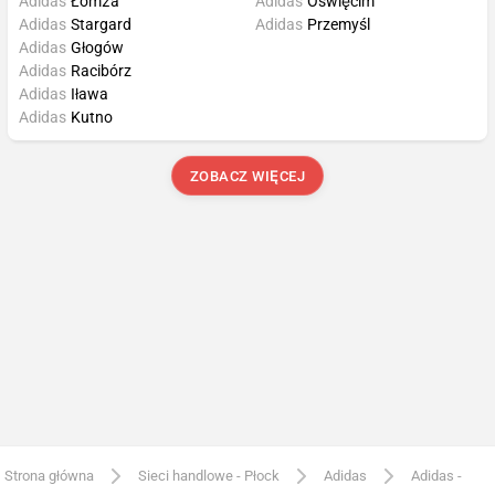
Adidas
Łomża
Adidas
Oświęcim
Adidas
Stargard
Adidas
Przemyśl
Adidas
Głogów
Adidas
Racibórz
Adidas
Iława
Adidas
Kutno
ZOBACZ WIĘCEJ
Strona główna
Sieci handlowe - Płock
Adidas
Adidas -