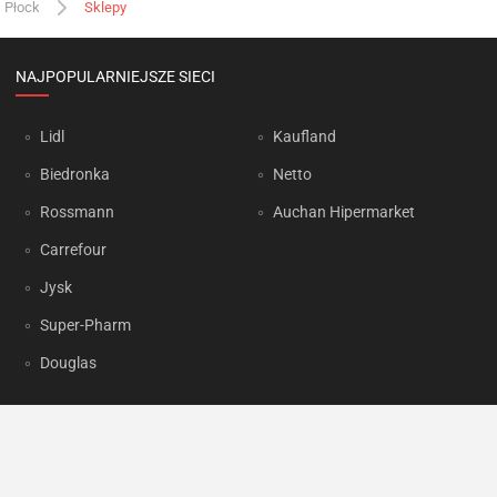
Płock
Sklepy
NAJPOPULARNIEJSZE SIECI
Lidl
Kaufland
Biedronka
Netto
Rossmann
Auchan Hipermarket
Carrefour
Jysk
Super-Pharm
Douglas
OKAZJUM.PL
Kontakt
Reklama
Prywatność